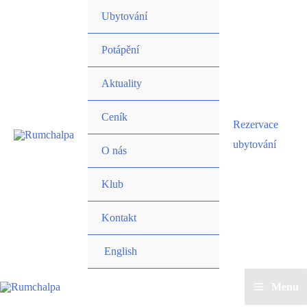
Přeskočit
Ubytování
na
obsah
Potápění
Aktuality
Ceník
Rezervace
ubytování
O nás
Klub
Kontakt
English
Menu