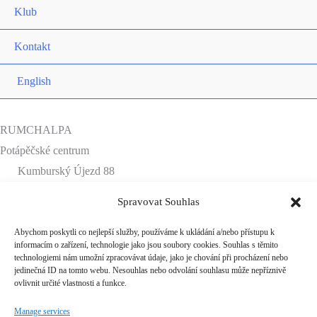
Klub
Kontakt
English
RUMCHALPA
Potápěčské centrum
Kumburský Újezd 88
509 01 Nová Paka
Spravovat Souhlas
rumchalpa@rumchalpa.cz
+420 774 101 850
Abychom poskytli co nejlepší služby, používáme k ukládání a/nebo přístupu k
informacím o zařízení, technologie jako jsou soubory cookies. Souhlas s těmito
Menu
technologiemi nám umožní zpracovávat údaje, jako je chování při procházení nebo
jedinečná ID na tomto webu. Nesouhlas nebo odvolání souhlasu může nepříznivě
Ubytování
ovlivnit určité vlastnosti a funkce.
Potápění
Manage services
Aktuality